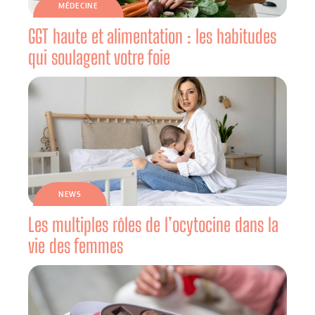
MÉDECINE
GGT haute et alimentation : les habitudes
qui soulagent votre foie
NEWS
Les multiples rôles de l’ocytocine dans la
vie des femmes