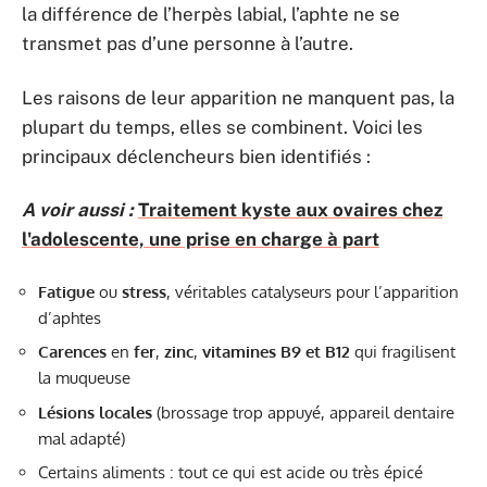
la différence de l’herpès labial, l’aphte ne se
transmet pas d’une personne à l’autre.
Les raisons de leur apparition ne manquent pas, la
plupart du temps, elles se combinent. Voici les
principaux déclencheurs bien identifiés :
A voir aussi :
Traitement kyste aux ovaires chez
l'adolescente, une prise en charge à part
Fatigue
ou
stress
, véritables catalyseurs pour l’apparition
d’aphtes
Carences
en
fer
,
zinc
,
vitamines B9 et B12
qui fragilisent
la muqueuse
Lésions locales
(brossage trop appuyé, appareil dentaire
mal adapté)
Certains aliments : tout ce qui est acide ou très épicé