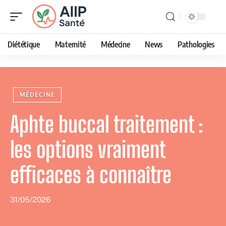
Diététique
Maternité
Médecine
News
Pathologies
MÉDECINE
Aphte buccal traitement :
les options vraiment
efficaces à connaître
31/05/2026