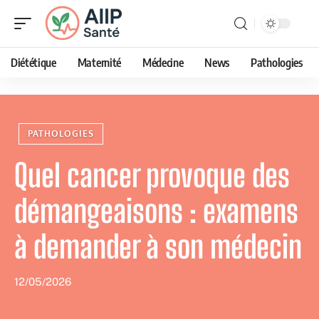
Diététique
Maternité
Médecine
News
Pathologies
PATHOLOGIES
Quel cancer provoque des
démangeaisons : examens
à demander à son médecin
12/05/2026