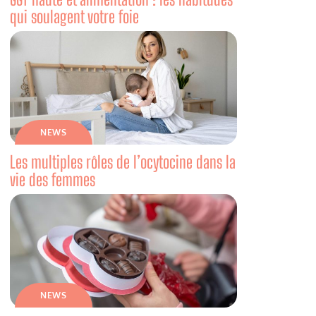
qui soulagent votre foie
NEWS
Les multiples rôles de l’ocytocine dans la
vie des femmes
NEWS