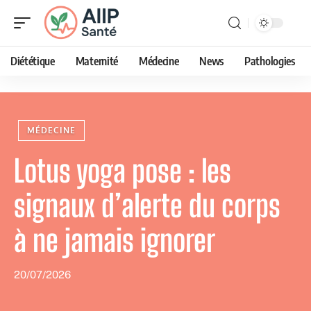
Diététique
Maternité
Médecine
News
Pathologies
MÉDECINE
Lotus yoga pose : les
signaux d’alerte du corps
à ne jamais ignorer
20/07/2026