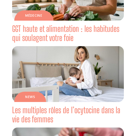
MÉDECINE
GGT haute et alimentation : les habitudes
qui soulagent votre foie
NEWS
Les multiples rôles de l’ocytocine dans la
vie des femmes