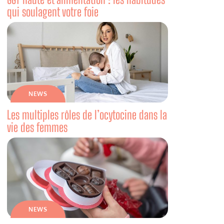
qui soulagent votre foie
NEWS
Les multiples rôles de l’ocytocine dans la
vie des femmes
NEWS