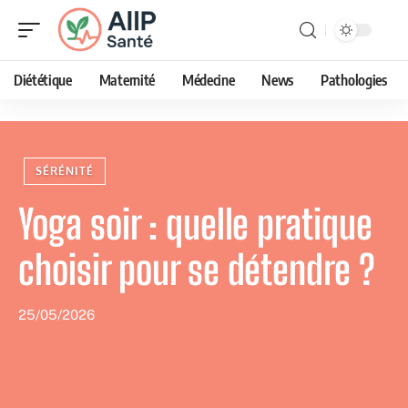
Diététique
Maternité
Médecine
News
Pathologies
SÉRÉNITÉ
Yoga soir : quelle pratique
choisir pour se détendre ?
25/05/2026