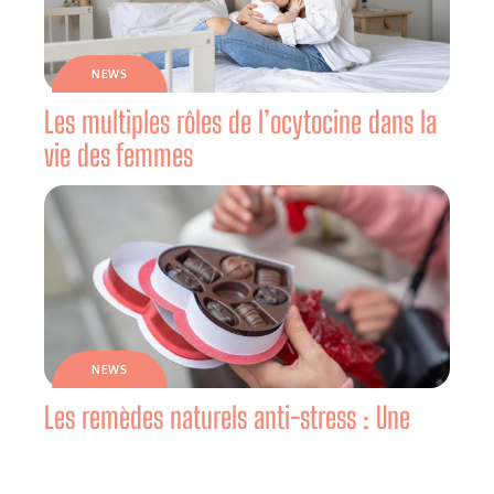
NEWS
Les multiples rôles de l’ocytocine dans la
vie des femmes
NEWS
Les remèdes naturels anti-stress : Une
solution douce pour une vie équilibrée