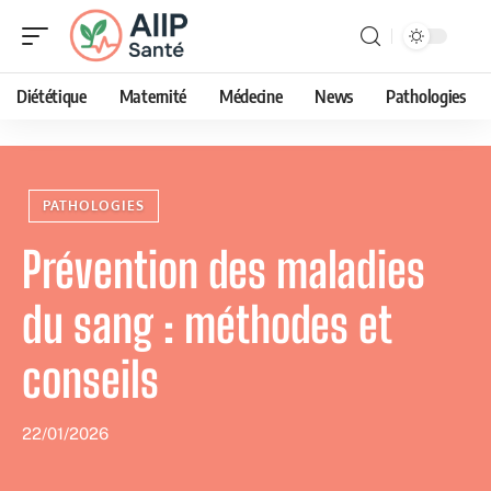
Diététique
Maternité
Médecine
News
Pathologies
PATHOLOGIES
Prévention des maladies
du sang : méthodes et
conseils
22/01/2026