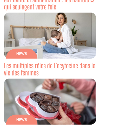
qui soulagent votre foie
NEWS
Les multiples rôles de l’ocytocine dans la
vie des femmes
NEWS