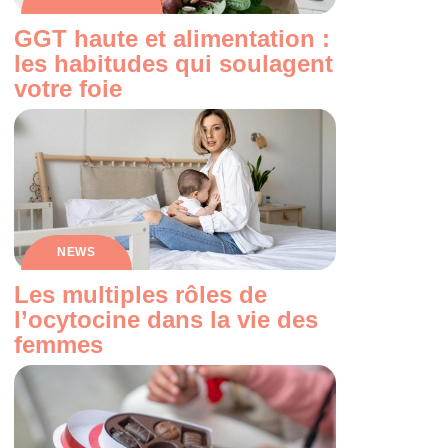
GGT haute et alimentation :
les habitudes qui soulagent
votre foie
NEWS
Les multiples rôles de
l’ocytocine dans la vie des
femmes