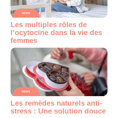
NEWS
Les multiples rôles de
l’ocytocine dans la vie des
femmes
NEWS
Les remèdes naturels anti-
stress : Une solution douce