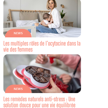
NEWS
Les multiples rôles de l’ocytocine dans la
vie des femmes
NEWS
Les remèdes naturels anti-stress : Une
solution douce pour une vie équilibrée