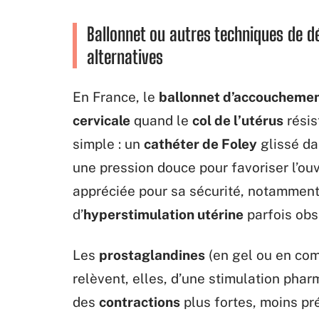
Ballonnet ou autres techniques de d
alternatives
En France, le
ballonnet d’accoucheme
cervicale
quand le
col de l’utérus
résis
simple : un
cathéter de Foley
glissé dan
une pression douce pour favoriser l’o
appréciée pour sa sécurité, notamment p
d’
hyperstimulation utérine
parfois obs
Les
prostaglandines
(en gel ou en com
relèvent, elles, d’une stimulation phar
des
contractions
plus fortes, moins p