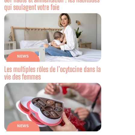
qui soulagent votre foie
NEWS
Les multiples rôles de l’ocytocine dans la
vie des femmes
NEWS