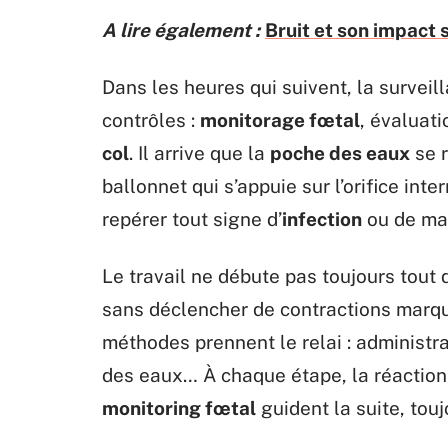
A lire également :
Bruit et son impact 
Dans les heures qui suivent, la surveil
contrôles :
monitorage fœtal
, évaluat
col
. Il arrive que la
poche des eaux
se r
ballonnet qui s’appuie sur l’orifice inte
repérer tout signe d’
infection
ou de mal
Le travail ne débute pas toujours tout d
sans déclencher de contractions marq
méthodes prennent le relai : administra
des eaux… À chaque étape, la réaction d
monitoring fœtal
guident la suite, touj