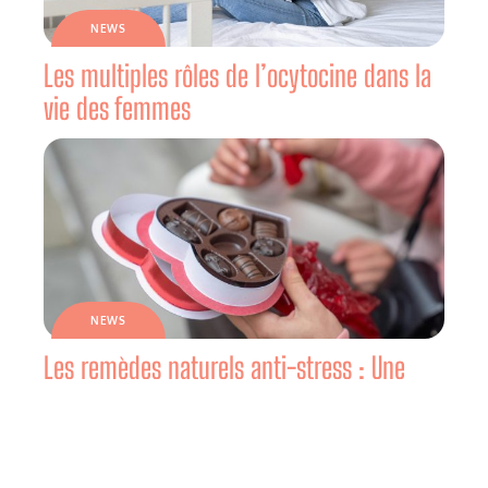
NEWS
Les multiples rôles de l’ocytocine dans la
vie des femmes
NEWS
Les remèdes naturels anti-stress : Une
solution douce pour une vie équilibrée