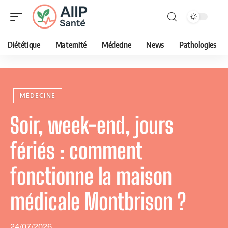
Diététique
Maternité
Médecine
News
Pathologies
MÉDECINE
Soir, week-end, jours
fériés : comment
fonctionne la maison
médicale Montbrison ?
24/07/2026