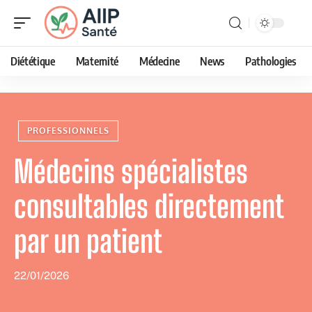
Diététique
Maternité
Médecine
News
Pathologies
PROFESSIONNELS
Médecins spécialistes
consultables directement
par un patient
22/01/2026