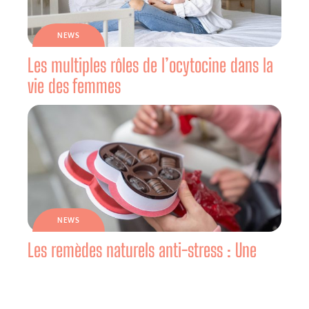
NEWS
Les multiples rôles de l’ocytocine dans la
vie des femmes
NEWS
Les remèdes naturels anti-stress : Une
solution douce pour une vie équilibrée