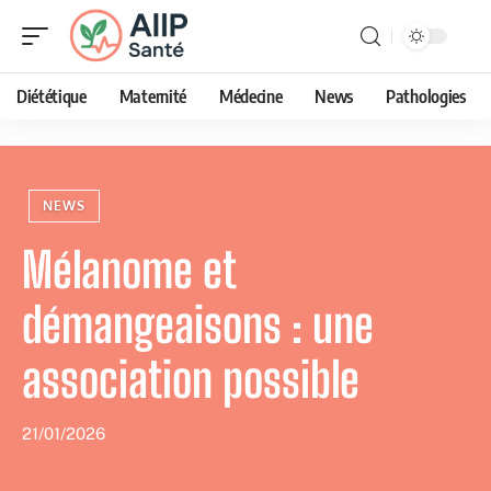
Diététique
Maternité
Médecine
News
Pathologies
NEWS
Mélanome et
démangeaisons : une
association possible
21/01/2026